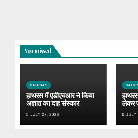
You missed
HATHRAS
HATH
हाथरस में एडीएचआर ने किया
हाथरस 
अज्ञात का दाह संस्कार
लेकर 
JULY 27, 2026
JULY 