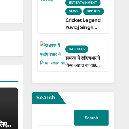
ENTERTAINMENT
NEWS
SPORTS
Cricket Legend
Yuvraj Singh
Biopic
Announced: A
Preview of the
HATHRAS
Film Celebrating
हाथरस में एडीएचआर ने
His Legacy
किया अज्ञात का दाह
संस्कार
Search
Search
लिए