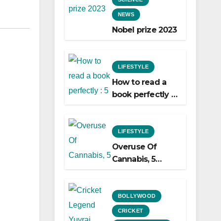
NEWS
Nobel prize 2023
LIFESTYLE
How to read a
book perfectly :
5 easy ways to
do it!
LIFESTYLE
Overuse Of
Cannabis, 5
Shocking Linked
To Heart Attacks
And Heart
BOLLYWOOD
Failure, Study
CRICKET
Finds