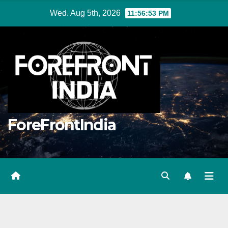
Skip
Wed. Aug 5th, 2026
11:56:54 PM
to
content
ForeFrontIndia