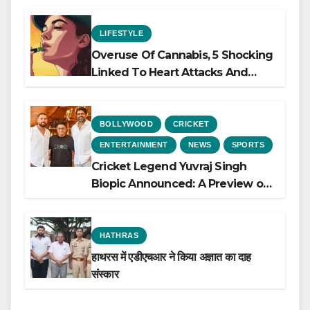
LIFESTYLE
Overuse Of Cannabis, 5 Shocking
Linked To Heart Attacks And
Heart Failure, Study Finds
BOLLYWOOD
CRICKET
ENTERTAINMENT
NEWS
SPORTS
Cricket Legend Yuvraj Singh
Biopic Announced: A Preview of
the Film Celebrating His Legacy
HATHRAS
हाथरस में एडीएचआर ने किया अज्ञात का दाह
संस्कार