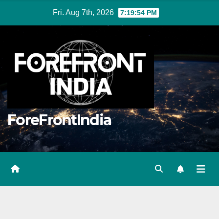
Skip
Fri. Aug 7th, 2026
7:19:54 PM
to
content
ForeFrontIndia