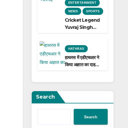
ENTERTAINMENT
NEWS
SPORTS
Cricket Legend
Yuvraj Singh
Biopic
Announced: A
Preview of the
HATHRAS
Film Celebrating
हाथरस में एडीएचआर ने
His Legacy
किया अज्ञात का दाह
संस्कार
Search
Search