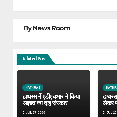
By
News Room
Related Post
HATHRAS
HATHR
हाथरस में एडीएचआर ने किया
हाथरस 
अज्ञात का दाह संस्कार
लेकर प
JUL 27, 2026
JUL 27