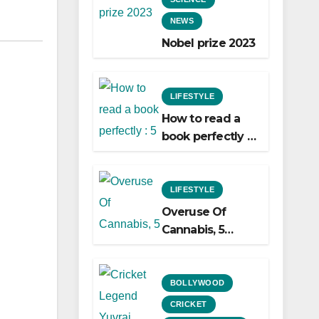
NEWS
Nobel prize 2023
LIFESTYLE
How to read a
book perfectly :
5 easy ways to
do it!
LIFESTYLE
Overuse Of
Cannabis, 5
Shocking Linked
To Heart Attacks
And Heart
BOLLYWOOD
Failure, Study
CRICKET
Finds