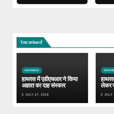
You missed
HATHRAS
HATH
हाथरस में एडीएचआर ने किया
हाथरस 
अज्ञात का दाह संस्कार
लेकर 
JULY 27, 2026
JULY 