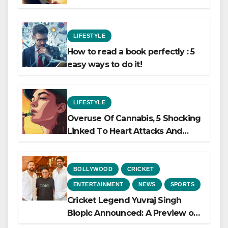
LIFESTYLE
How to read a book perfectly : 5
easy ways to do it!
LIFESTYLE
Overuse Of Cannabis, 5 Shocking
Linked To Heart Attacks And
Heart Failure, Study Finds
BOLLYWOOD
CRICKET
ENTERTAINMENT
NEWS
SPORTS
Cricket Legend Yuvraj Singh
Biopic Announced: A Preview of
the Film Celebrating His Legacy