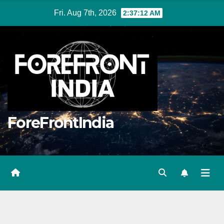
Skip
Fri. Aug 7th, 2026
2:37:13 AM
to
content
ForeFrontIndia