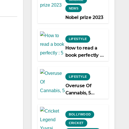
NEWS
Nobel prize 2023
LIFESTYLE
How to read a
book perfectly :
5 easy ways to
do it!
LIFESTYLE
Overuse Of
Cannabis, 5
Shocking Linked
To Heart Attacks
And Heart
BOLLYWOOD
Failure, Study
CRICKET
Finds