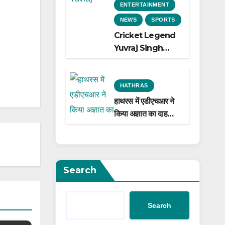
ENTERTAINMENT
NEWS
SPORTS
Cricket Legend
Yuvraj Singh
Biopic
Announced: A
Preview of the
HATHRAS
Film Celebrating
हाथरस में एडीएचआर ने
His Legacy
किया अज्ञात का दाह
संस्कार
Search
Search