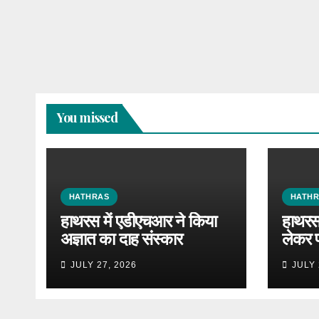
You missed
HATHRAS
HATH
हाथरस में एडीएचआर ने किया
हाथरस 
अज्ञात का दाह संस्कार
लेकर 
JULY 27, 2026
JULY 