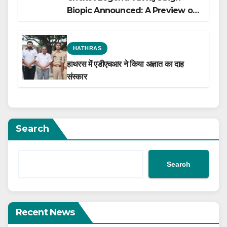
Biopic Announced: A Preview of
the Film Celebrating His Legacy
HATHRAS
हाथरस में एडीएचआर ने किया अज्ञात का दाह
संस्कार
Search
Search
Recent News