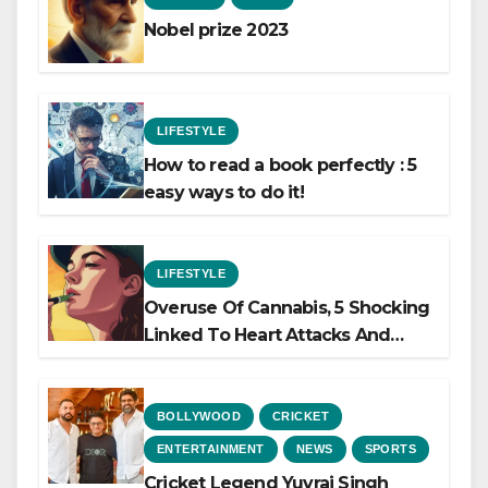
Nobel prize 2023
LIFESTYLE
How to read a book perfectly : 5
easy ways to do it!
LIFESTYLE
Overuse Of Cannabis, 5 Shocking
Linked To Heart Attacks And
Heart Failure, Study Finds
BOLLYWOOD
CRICKET
ENTERTAINMENT
NEWS
SPORTS
Cricket Legend Yuvraj Singh