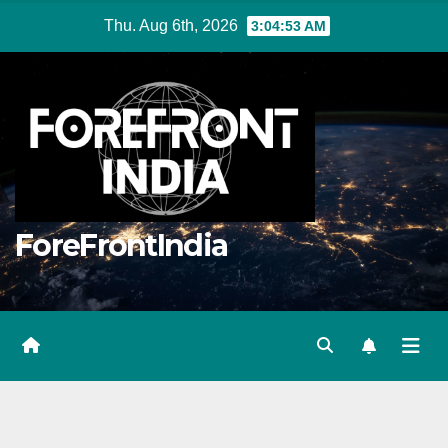
Skip
Thu. Aug 6th, 2026
3:04:53 AM
to
content
ForeFrontIndia