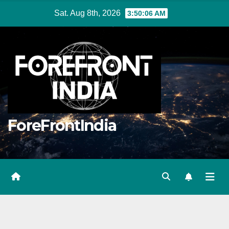
Skip
Sat. Aug 8th, 2026
3:50:07 AM
to
content
ForeFrontIndia