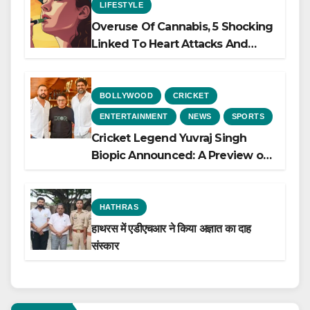
LIFESTYLE
Overuse Of Cannabis, 5 Shocking
Linked To Heart Attacks And
Heart Failure, Study Finds
BOLLYWOOD
CRICKET
ENTERTAINMENT
NEWS
SPORTS
Cricket Legend Yuvraj Singh
Biopic Announced: A Preview of
the Film Celebrating His Legacy
HATHRAS
हाथरस में एडीएचआर ने किया अज्ञात का दाह
संस्कार