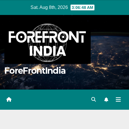
Skip
Sat. Aug 8th, 2026
3:06:49 AM
to
content
ForeFrontIndia