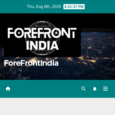
Skip
Thu. Aug 6th, 2026
8:21:38 PM
to
content
ForeFrontIndia