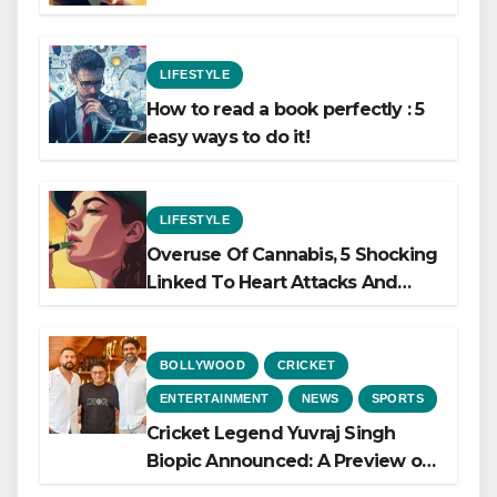
LIFESTYLE
How to read a book perfectly : 5
easy ways to do it!
LIFESTYLE
Overuse Of Cannabis, 5 Shocking
Linked To Heart Attacks And
Heart Failure, Study Finds
BOLLYWOOD
CRICKET
ENTERTAINMENT
NEWS
SPORTS
Cricket Legend Yuvraj Singh
Biopic Announced: A Preview of
the Film Celebrating His Legacy