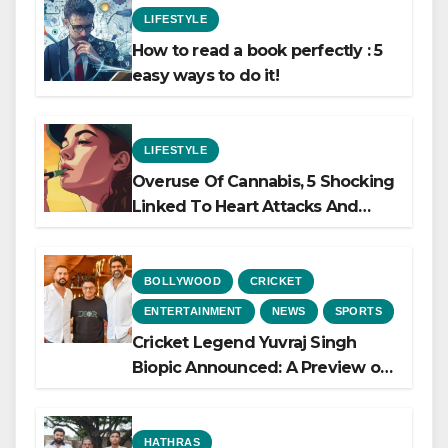
LIFESTYLE
How to read a book perfectly : 5
easy ways to do it!
LIFESTYLE
Overuse Of Cannabis, 5 Shocking
Linked To Heart Attacks And
Heart Failure, Study Finds
BOLLYWOOD
CRICKET
ENTERTAINMENT
NEWS
SPORTS
Cricket Legend Yuvraj Singh
Biopic Announced: A Preview of
the Film Celebrating His Legacy
HATHRAS