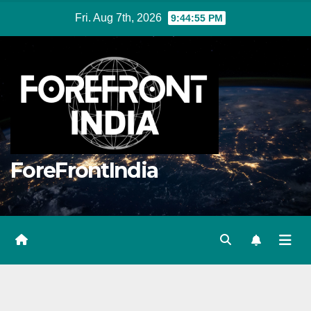
Skip
Fri. Aug 7th, 2026
9:44:56 PM
to
content
ForeFrontIndia