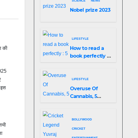
SCIENCE
NEWS
Nobel prize 2023
LIFESTYLE
How to read a
ना की
book perfectly :
5 easy ways to
2025
do it!
ए
LIFESTYLE
। इस
Overuse Of
Cannabis, 5
Shocking Linked
To Heart Attacks
And Heart
BOLLYWOOD
 सभी
Failure, Study
CRICKET
ला
Finds
ENTERTAINMENT