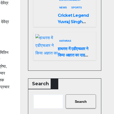
वेंद्र
NEWS
SPORTS
Cricket Legend
Yuvraj Singh
ेवेंद्र
Biopic
Announced: A
Preview of the
HATHRAS
Film Celebrating
हाथरस में एडीएचआर ने
 मितिन
His Legacy
किया अज्ञात का दाह
ह
संस्कार
ेष्ठ,
ुमार
ोजक
Search
 प्रचार
Search