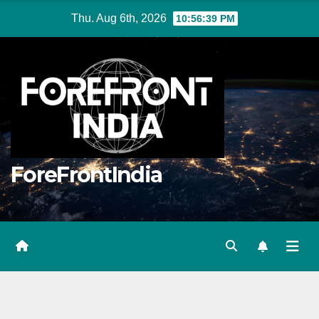
Skip
Thu. Aug 6th, 2026
10:56:40 PM
to
content
ForeFrontIndia