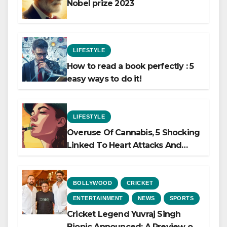
Nobel prize 2023
LIFESTYLE
How to read a book perfectly : 5
easy ways to do it!
LIFESTYLE
Overuse Of Cannabis, 5 Shocking
Linked To Heart Attacks And
Heart Failure, Study Finds
BOLLYWOOD
CRICKET
ENTERTAINMENT
NEWS
SPORTS
Cricket Legend Yuvraj Singh
Biopic Announced: A Preview of