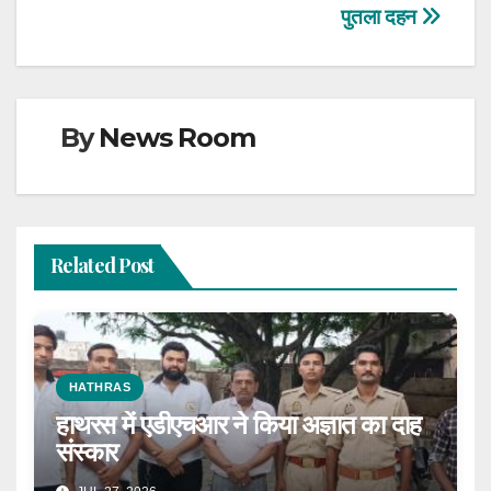
navigation
पुतला दहन
By
News Room
Related Post
HATHRAS
हाथरस में एडीएचआर ने किया अज्ञात का दाह
संस्कार