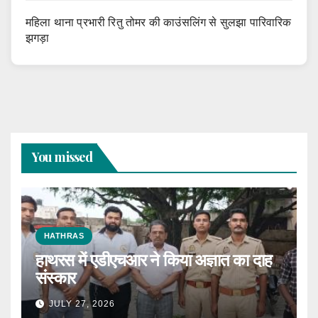
महिला थाना प्रभारी रितु तोमर की काउंसलिंग से सुलझा पारिवारिक
झगड़ा
You missed
HATHRAS
हाथरस में एडीएचआर ने किया अज्ञात का दाह
संस्कार
JULY 27, 2026