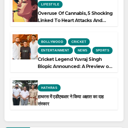
LIFESTYLE
Overuse Of Cannabis, 5 Shocking
Linked To Heart Attacks And
Heart Failure, Study Finds
BOLLYWOOD
CRICKET
ENTERTAINMENT
NEWS
SPORTS
Cricket Legend Yuvraj Singh
Biopic Announced: A Preview of
the Film Celebrating His Legacy
HATHRAS
हाथरस में एडीएचआर ने किया अज्ञात का दाह
संस्कार