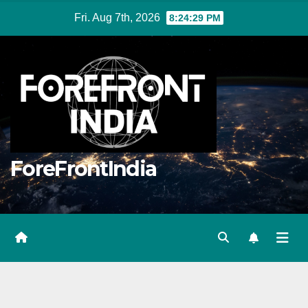
Skip
Fri. Aug 7th, 2026
8:24:29 PM
to
content
ForeFrontIndia