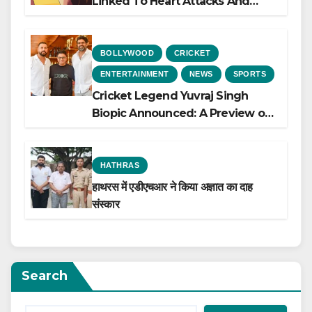
Linked To Heart Attacks And
Heart Failure, Study Finds
BOLLYWOOD
CRICKET
ENTERTAINMENT
NEWS
SPORTS
Cricket Legend Yuvraj Singh
Biopic Announced: A Preview of
the Film Celebrating His Legacy
HATHRAS
हाथरस में एडीएचआर ने किया अज्ञात का दाह
संस्कार
Search