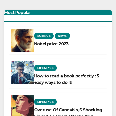
Most Popular
SCIENCE
NEWS
Nobel prize 2023
LIFESTYLE
How to read a book perfectly : 5
easy ways to do it!
LIFESTYLE
Overuse Of Cannabis, 5 Shocking