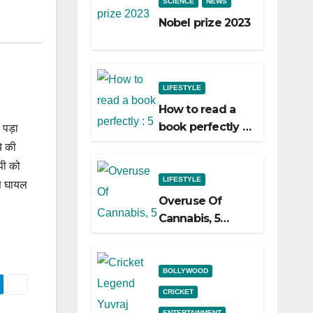
SCIENCE
NEWS
Nobel prize 2023
LIFESTYLE
How to read a
book perfectly :
 पड़ा
5 easy ways to
े की
do it!
पी को
LIFESTYLE
से घायल
Overuse Of
Cannabis, 5
Shocking Linked
To Heart Attacks
And Heart
BOLLYWOOD
Failure, Study
CRICKET
Finds
ENTERTAINMENT