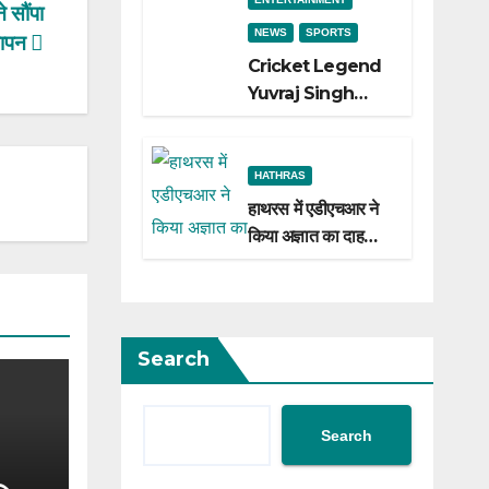
 सौंपा
NEWS
SPORTS
्ञापन
Cricket Legend
Yuvraj Singh
Biopic
Announced: A
Preview of the
HATHRAS
Film Celebrating
हाथरस में एडीएचआर ने
His Legacy
किया अज्ञात का दाह
संस्कार
Search
Search