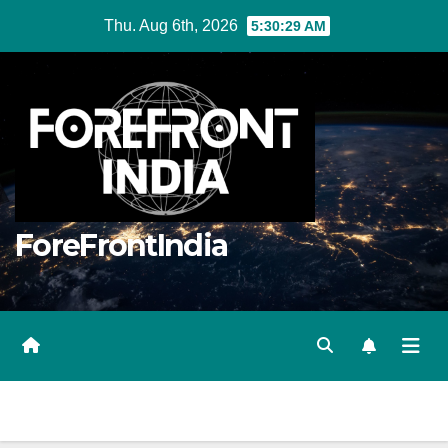
Skip
Thu. Aug 6th, 2026
5:30:30 AM
to
content
ForeFrontIndia