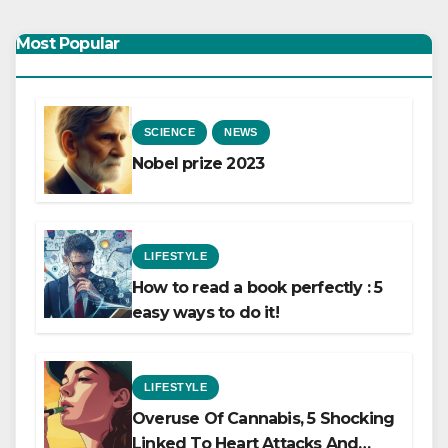
Most Popular
SCIENCE
NEWS
Nobel prize 2023
LIFESTYLE
How to read a book perfectly : 5
easy ways to do it!
LIFESTYLE
Overuse Of Cannabis, 5 Shocking
Linked To Heart Attacks And