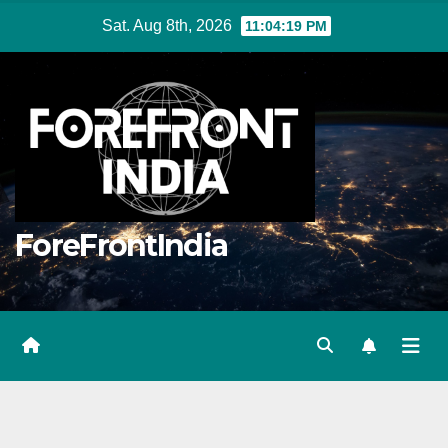
Skip
Sat. Aug 8th, 2026
11:04:20 PM
to
content
ForeFrontIndia