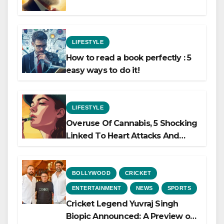
LIFESTYLE
How to read a book perfectly : 5
easy ways to do it!
LIFESTYLE
Overuse Of Cannabis, 5 Shocking
Linked To Heart Attacks And
Heart Failure, Study Finds
BOLLYWOOD
CRICKET
ENTERTAINMENT
NEWS
SPORTS
Cricket Legend Yuvraj Singh
Biopic Announced: A Preview of