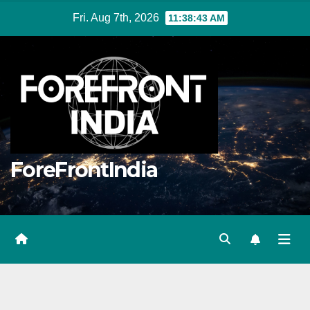
Skip
Fri. Aug 7th, 2026
11:38:44 AM
to
content
ForeFrontIndia